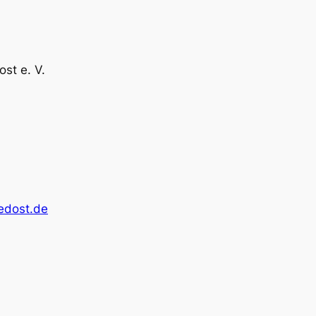
st e. V.
edost.de