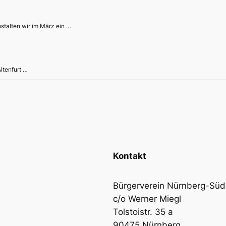
stalten wir im März ein …
Altenfurt …
Kontakt
Bürgerverein Nürnberg-Südo
c/o Werner Miegl
Tolstoistr. 35 a
90475 Nürnberg