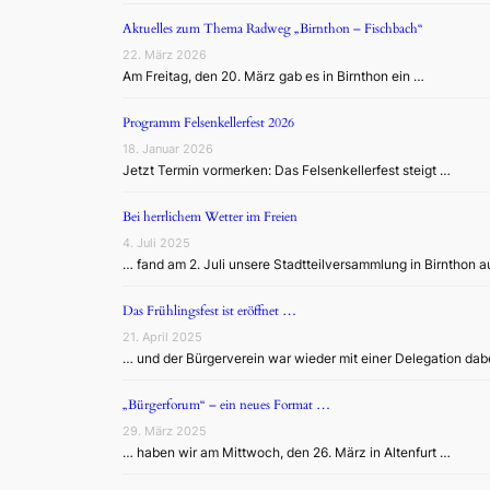
Aktuelles zum Thema Radweg „Birnthon – Fischbach“
22. März 2026
Am Freitag, den 20. März gab es in Birnthon ein …
Programm Felsenkellerfest 2026
18. Januar 2026
Jetzt Termin vormerken: Das Felsenkellerfest steigt …
Bei herrlichem Wetter im Freien
4. Juli 2025
… fand am 2. Juli unsere Stadtteilversammlung in Birnthon a
Das Frühlingsfest ist eröffnet …
21. April 2025
… und der Bürgerverein war wieder mit einer Delegation dab
„Bürgerforum“ – ein neues Format …
29. März 2025
… haben wir am Mittwoch, den 26. März in Altenfurt …