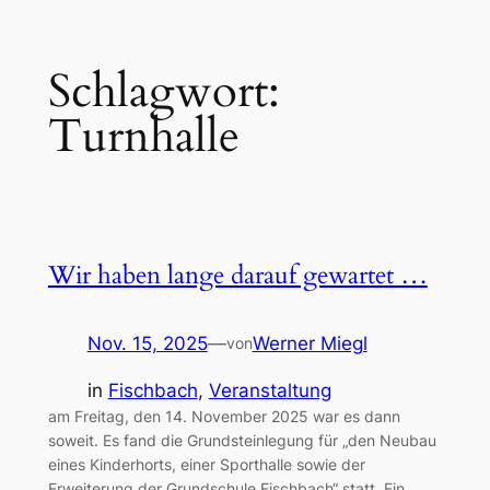
Zum
Schlagwort:
Inhalt
springen
Turnhalle
Wir haben lange darauf gewartet …
Nov. 15, 2025
—
Werner Miegl
von
in
Fischbach
, 
Veranstaltung
am Freitag, den 14. November 2025 war es dann
soweit. Es fand die Grundsteinlegung für „den Neubau
eines Kinderhorts, einer Sporthalle sowie der
Erweiterung der Grundschule Fischbach“ statt. Ein