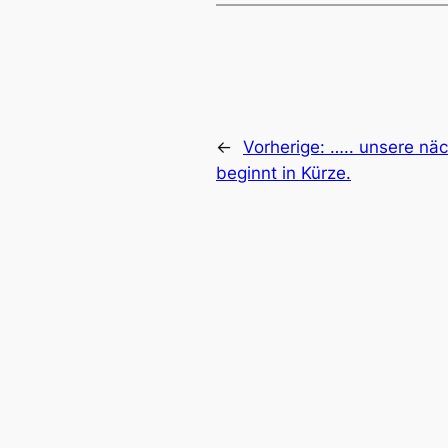
←
Vorherige:
….. unsere nä
beginnt in Kürze.