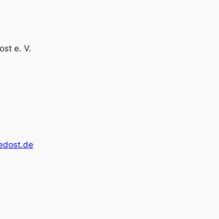
st e. V.
edost.de