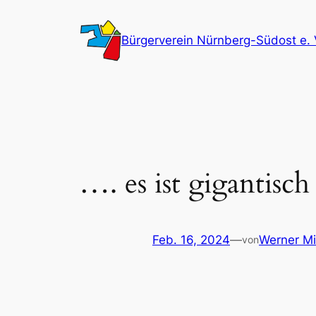
Zum
Inhalt
Bürgerverein Nürnberg-Südost e. 
springen
…. es ist gigantisch
Feb. 16, 2024
—
Werner Mi
von