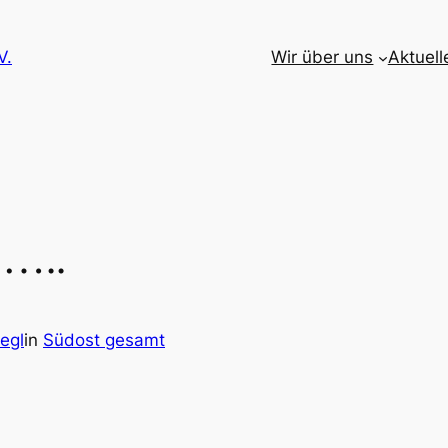
V.
Wir über uns
Aktuell
 …..
egl
in
Südost gesamt