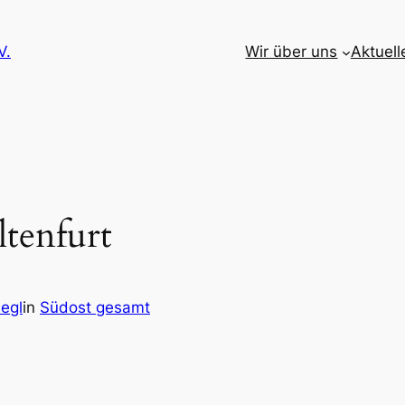
V.
Wir über uns
Aktuell
ltenfurt
egl
in
Südost gesamt