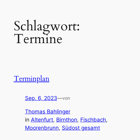
Zum
Schlagwort:
Inhalt
springen
Termine
Terminplan
Sep. 6, 2023
—
von
Thomas Bahlinger
in
Altenfurt
, 
Birnthon
, 
Fischbach
, 
Moorenbrunn
, 
Südost gesamt