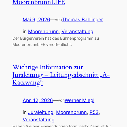
MoorenbrunnLIFE
Mai 9, 2026
—
Thomas Bahlinger
von
in
Moorenbrunn
, 
Veranstaltung
Der Bürgerverein hat das Bühnenprogramm zu
MoorenbrunnLIFE veröffentlicht.
Wichtige Information zur
Juraleitung – Leitungsabschnitt „A-
Katzwang“
Apr. 12, 2026
—
Werner Miegl
von
in
Juraleitung
, 
Moorenbrunn
, 
P53
, 
Veranstaltung
Haben Sie hier Einwendungen formuliert? Dann ist für