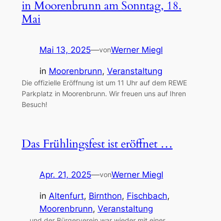
in Moorenbrunn am Sonntag, 18.
Mai
Mai 13, 2025
—
Werner Miegl
von
in
Moorenbrunn
, 
Veranstaltung
Die offizielle Eröffnung ist um 11 Uhr auf dem REWE
Parkplatz in Moorenbrunn. Wir freuen uns auf Ihren
Besuch!
Das Frühlingsfest ist eröffnet …
Apr. 21, 2025
—
Werner Miegl
von
in
Altenfurt
, 
Birnthon
, 
Fischbach
, 
Moorenbrunn
, 
Veranstaltung
… und der Bürgerverein war wieder mit einer