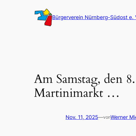
Zum
Inhalt
Bürgerverein Nürnberg-Südost e. 
springen
Am Samstag, den 8.
Martinimarkt …
Nov. 11, 2025
—
Werner Mi
von