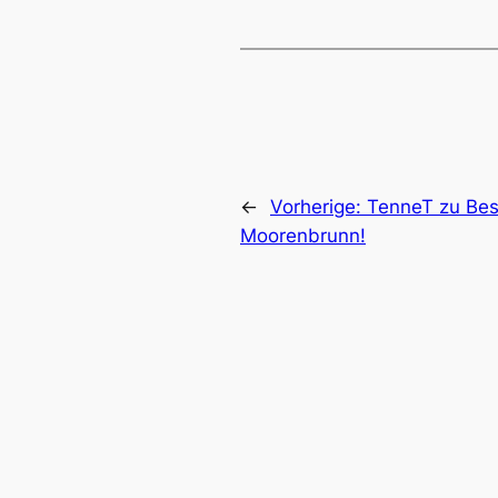
←
Vorherige:
TenneT zu Bes
Moorenbrunn!