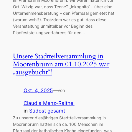
im Pfarrsaal in Moorenbrunn. Wir waren natürlich vor
Ort. Witzig war, dass TenneT „inkognito“ – über eine
Unternehmensberatung – den Pfarrsaal gemietet hat
(warum wohl?). Trotzdem war es gut, dass diese
Veranstaltung unmittelbar vor Beginn des
Planfeststellungsverfahrens für den…
Unsere Stadtteilversammlung in
Moorenbrunn am 01.10.2025 war
„ausgebucht“!
Okt. 4, 2025
—
von
Claudia Menz-Raithel
in
Südost gesamt
Zu unserer diesjährigen Stadtteilversammlung in
Moorenbrunn hatten sich ca. 100 Menschen im
Pfarrsaal der katholischen Kirche eingefunden, was