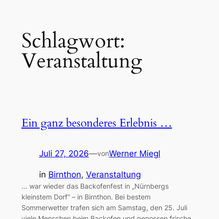
Zum
Schlagwort:
Inhalt
springen
Veranstaltung
Ein ganz besonderes Erlebnis …
Juli 27, 2026
—
Werner Miegl
von
in
Birnthon
, 
Veranstaltung
… war wieder das Backofenfest in „Nürnbergs
kleinstem Dorf“ – in Birnthon. Bei bestem
Sommerwetter trafen sich am Samstag, den 25. Juli
viele Menschen beim Backofen und genossen frische