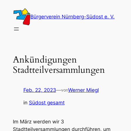
Zum
Inhalt
Bürgerverein Nürnberg-Südost e. V.
springen
Ankündigungen
Stadtteilversammlungen
Feb. 22, 2023
—
Werner Miegl
von
in
Südost gesamt
Im März werden wir 3
Stadtteilversammlungen durchführen, um