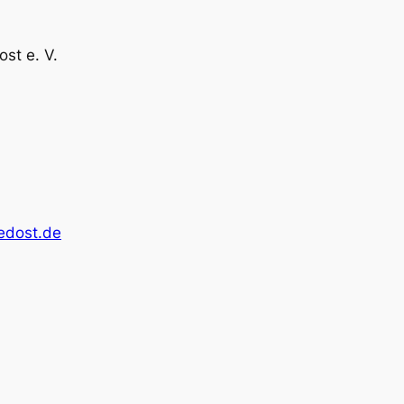
st e. V.
edost.de