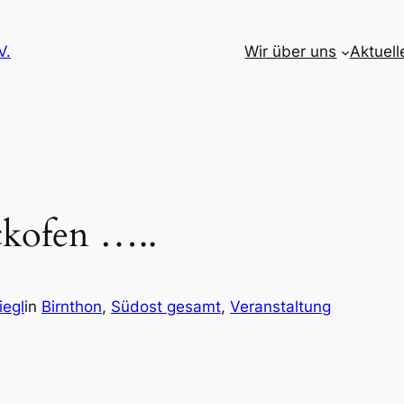
V.
Wir über uns
Aktuell
ckofen …..
iegl
in
Birnthon
, 
Südost gesamt
, 
Veranstaltung