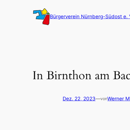
Zum
Inhalt
Bürgerverein Nürnberg-Südost e. 
springen
In Birnthon am Ba
Dez. 22, 2023
—
Werner M
von