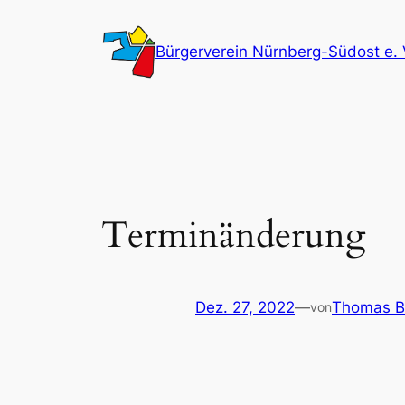
Zum
Inhalt
Bürgerverein Nürnberg-Südost e. 
springen
Terminänderung
Dez. 27, 2022
—
Thomas B
von