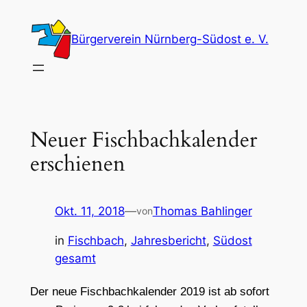
Zum
Inhalt
Bürgerverein Nürnberg-Südost e. V.
springen
Neuer Fischbachkalender
erschienen
Okt. 11, 2018
—
Thomas Bahlinger
von
in
Fischbach
, 
Jahresbericht
, 
Südost
gesamt
Der neue Fischbachkalender 2019 ist ab sofort