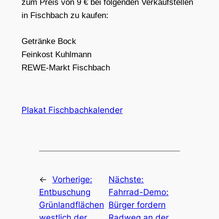
zum Preis von 9 € bei folgenden Verkaufstellen
in Fischbach zu kaufen:
Getränke Bock
Feinkost Kuhlmann
REWE-Markt Fischbach
Plakat Fischbachkalender
←
Vorherige:
Nächste:
Entbuschung
Fahrrad-Demo:
Grünlandflächen
Bürger fordern
westlich der
Radweg an der