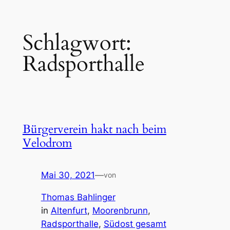
Zum
Schlagwort:
Inhalt
springen
Radsporthalle
Bürgerverein hakt nach beim
Velodrom
Mai 30, 2021
—
von
Thomas Bahlinger
in
Altenfurt
, 
Moorenbrunn
, 
Radsporthalle
, 
Südost gesamt