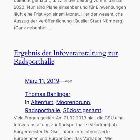
bekannt gemacht, u. W. in der Zeitung vom 8. Januar
2020. Nun sind Pläne einsehbar und für Einwendungen
läuft eine Frist von einem Monat. Hier der wesentliche
Auszug der Veröffentlichung (Quelle: Stadt Nürnberg)
(Ganz nebenbei:…
Ergebnis der Infoveranstaltung zur
Radsporthalle
März 11, 2019
—
von
Thomas Bahlinger
in
Altenfurt
, 
Moorenbrunn
, 
Radsporthalle
, 
Südost gesamt
Viele Fragen geklärt Am 21.02.2019 hielt die CSU eine
Infoveranstaltung zur Radsporthalle (Velodrom) ab.
Bürgermeister Dr. Gsell informierte interessierte
Bürgerinnen und Bürger über das Vorhaben. Wie