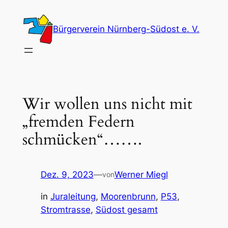
Zum
Inhalt
Bürgerverein Nürnberg-Südost e. V.
springen
Wir wollen uns nicht mit
„fremden Federn
schmücken“…….
Dez. 9, 2023
—
Werner Miegl
von
in
Juraleitung
, 
Moorenbrunn
, 
P53
, 
Stromtrasse
, 
Südost gesamt