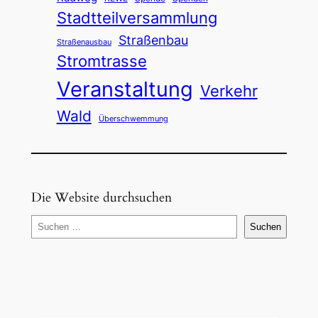
Stadtteilversammlung
Straßenbau
Straßenausbau
Stromtrasse
Veranstaltung
Verkehr
Wald
Überschwemmung
Die Website durchsuchen
S
Suchen
u
c
h
e
n