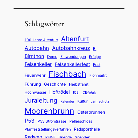
Schlagwörter
Altenfurt
100 Jahre Altenfurt
Autobahn
Autobahnkreuz
BI
Birnthon
Demo
Einwendungen
Erfolge
Felsenkeller
Felsenkellerfest
Fest
Fischbach
Feuerwehr
Flohmarkt
Führung
Geschichte
Herbstfahrt
Hoftrödel
Hochwasser
ICE
ICE-Werk
Juraleitung
Kultur
Kalender
Lärmschutz
Moorenbrunn
Osterbrunnen
P53
P53 Stromtrasse
Pellerschloss
Radsporthalle
Planfeststellungsverfahren
Radweg
REWE
Spende
Spenden