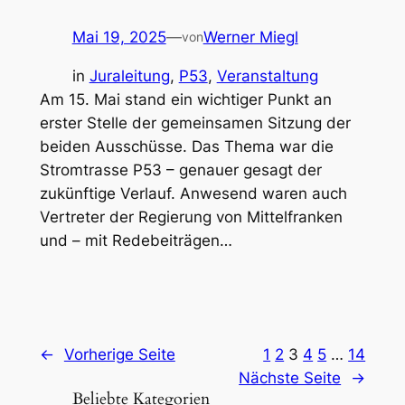
Mai 19, 2025
—
Werner Miegl
von
in
Juraleitung
, 
P53
, 
Veranstaltung
Am 15. Mai stand ein wichtiger Punkt an
erster Stelle der gemeinsamen Sitzung der
beiden Ausschüsse. Das Thema war die
Stromtrasse P53 – genauer gesagt der
zukünftige Verlauf. Anwesend waren auch
Vertreter der Regierung von Mittelfranken
und – mit Redebeiträgen…
←
Vorherige Seite
1
2
3
4
5
…
14
Nächste Seite
→
Beliebte Kategorien