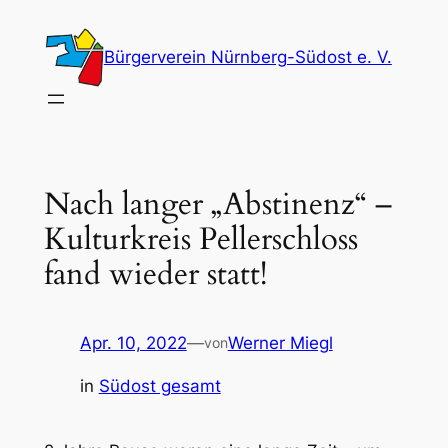
Zum
Inhalt
Bürgerverein Nürnberg-Südost e. V.
springen
Nach langer „Abstinenz“ –
Kulturkreis Pellerschloss
fand wieder statt!
Apr. 10, 2022
—
Werner Miegl
von
in
Südost gesamt